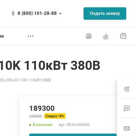
8 (800) 101-28-88
Подать заявку
ия
10K 110кВт 380В
SQ-230-4T-110K 110кВт 380В
189300
230853
Скидка 18%
В наличии
Арт.
08.04.304492