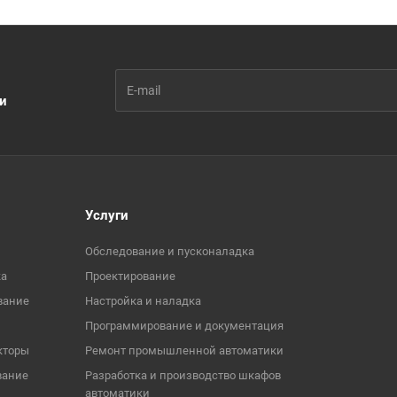
ии
Услуги
Обследование и пусконаладка
ка
Проектирование
вание
Настройка и наладка
Программирование и документация
кторы
Ремонт промышленной автоматики
вание
Разработка и производство шкафов
автоматики