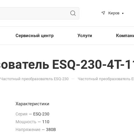
Киров
Сервисный центр
Услуги
Компан
ователь ESQ-230-4T-1
—
Частотный преобразователь ESQ-230
Частотный преобразователь E
Характеристики
Серия
—
ESQ-230
Мощность
—
110
Напряжение
—
380В