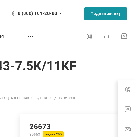
8 (800) 101-28-88
Подать заявку
ия
3-7.5K/11KF
ESQ-A3000-043-7.5K/11KF 7.5/11кВт 380В
26673
35563
скидка 25%