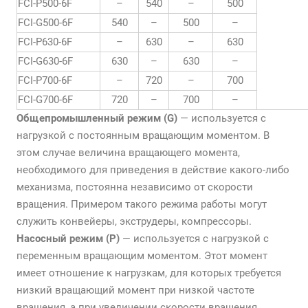
FCI-P500-6F
–
540
–
500
FCI-G500-6F
540
–
500
–
FCI-P630-6F
–
630
–
630
FCI-G630-6F
630
–
630
–
FCI-P700-6F
–
720
–
700
FCI-G700-6F
720
–
700
–
Общепромышленный режим (G)
— используется с
нагрузкой с постоянным вращающим моментом. В
этом случае величина вращающего момента,
необходимого для приведения в действие какого-либо
механизма, постоянна независимо от скорости
вращения. Примером такого режима работы могут
служить конвейеры, экструдеры, компрессоры.
Насосный режим (P)
— используется с нагрузкой с
переменным вращающим моментом. Этот момент
имеет отношение к нагрузкам, для которых требуется
низкий вращающий момент при низкой частоте
вращения, а при увеличении скорости вращения