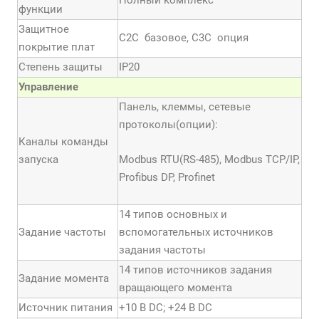
Полный комплекс
функции
Защитное
С2С базовое, С3С опция
покрытие плат
Степень защиты
IP20
Управление
Панель, клеммы, сетевые
протоколы(опции):
Каналы команды
запуска
Modbus RTU(RS-485), Modbus TCP/IP,
Profibus DP, Profinet
14 типов основных и
Задание частоты
вспомогательных источников
задания частоты
14 типов источников задания
Задание момента
вращающего момента
Источник питания
+10 В DC; +24 В DC