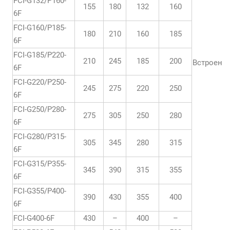
FCI-G132/P160-
155
180
132
160
6F
FCI-G160/P185-
180
210
160
185
6F
FCI-G185/P220-
210
245
185
200
Встроен
6F
FCI-G220/P250-
245
275
220
250
6F
FCI-G250/P280-
275
305
250
280
6F
FCI-G280/P315-
305
345
280
315
6F
FCI-G315/P355-
345
390
315
355
6F
FCI-G355/P400-
390
430
355
400
6F
FCI-G400-6F
430
–
400
–