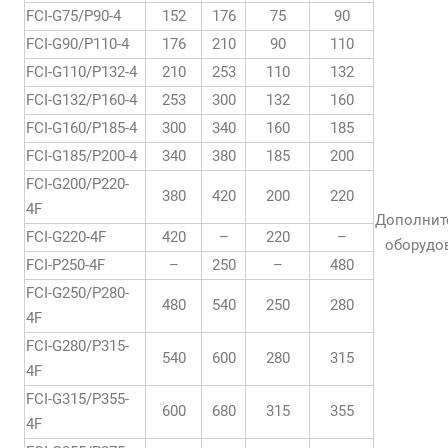
FCI-G75/P90-4
152
176
75
90
FCI-G90/P110-4
176
210
90
110
FCI-G110/P132-4
210
253
110
132
FCI-G132/P160-4
253
300
132
160
FCI-G160/P185-4
300
340
160
185
FCI-G185/P200-4
340
380
185
200
FCI-G200/P220-
380
420
200
220
4F
Дополнит
FCI-G220-4F
420
–
220
–
оборудо
FCI-P250-4F
–
250
–
480
FCI-G250/P280-
480
540
250
280
4F
FCI-G280/P315-
540
600
280
315
4F
FCI-G315/P355-
600
680
315
355
4F