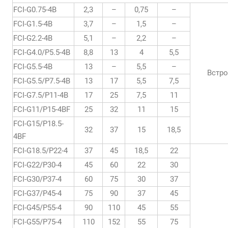
FCI-G0.75-4B
2,3
–
0,75
–
FCI-G1.5-4B
3,7
–
1,5
–
FCI-G2.2-4B
5,1
–
2,2
–
FCI-G4.0/P5.5-4B
8,8
13
4
5,5
FCI-G5.5-4B
13
–
5,5
–
Встр
FCI-G5.5/P7.5-4B
13
17
5,5
7,5
FCI-G7.5/P11-4B
17
25
7,5
11
FCI-G11/P15-4BF
25
32
11
15
FCI-G15/P18.5-
32
37
15
18,5
4BF
FCI-G18.5/P22-4
37
45
18,5
22
FCI-G22/P30-4
45
60
22
30
FCI-G30/P37-4
60
75
30
37
FCI-G37/P45-4
75
90
37
45
FCI-G45/P55-4
90
110
45
55
FCI-G55/P75-4
110
152
55
75