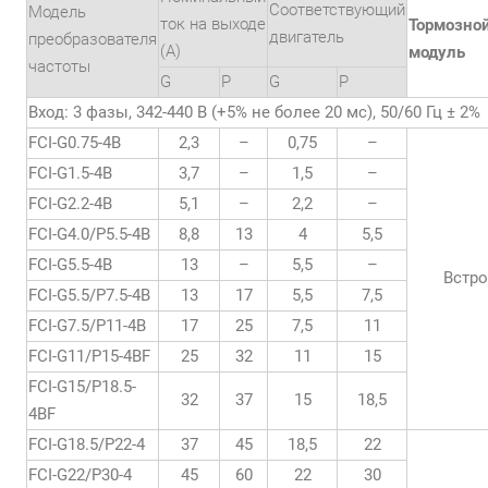
Соответствующий
Модель
ток на выходе
Тормозно
двигатель
преобразователя
(А)
модуль
частоты
G
P
G
P
Вход: 3 фазы, 342-440 В (+5% не более 20 мс), 50/60 Гц ± 2%
FCI-G0.75-4B
2,3
–
0,75
–
FCI-G1.5-4B
3,7
–
1,5
–
FCI-G2.2-4B
5,1
–
2,2
–
FCI-G4.0/P5.5-4B
8,8
13
4
5,5
FCI-G5.5-4B
13
–
5,5
–
Встр
FCI-G5.5/P7.5-4B
13
17
5,5
7,5
FCI-G7.5/P11-4B
17
25
7,5
11
FCI-G11/P15-4BF
25
32
11
15
FCI-G15/P18.5-
32
37
15
18,5
4BF
FCI-G18.5/P22-4
37
45
18,5
22
FCI-G22/P30-4
45
60
22
30