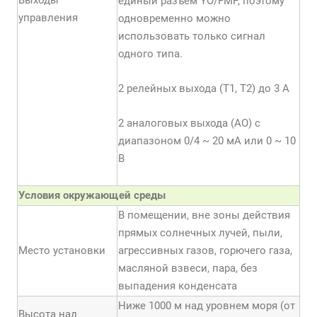
Выходы
единый разъем YО/FMP, поэтому
управления
одновременно можно
использовать только сигнал
одного типа.
2 релейных выхода (Т1, Т2) до 3 А
2 аналоговых выхода (АО) с
диапазоном 0/4 ~ 20 мА или 0 ~ 10
В
Условия окружающей среды
В помещении, вне зоны действия
прямых солнечных лучей, пыли,
Место установки
агрессивных газов, горючего газа,
масляной взвеси, пара, без
выпадения конденсата
Ниже 1000 м над уровнем моря (от
Высота над