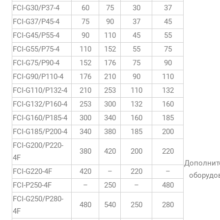
FCI-G30/P37-4
60
75
30
37
FCI-G37/P45-4
75
90
37
45
FCI-G45/P55-4
90
110
45
55
FCI-G55/P75-4
110
152
55
75
FCI-G75/P90-4
152
176
75
90
FCI-G90/P110-4
176
210
90
110
FCI-G110/P132-4
210
253
110
132
FCI-G132/P160-4
253
300
132
160
FCI-G160/P185-4
300
340
160
185
FCI-G185/P200-4
340
380
185
200
FCI-G200/P220-
380
420
200
220
4F
Дополнит
FCI-G220-4F
420
–
220
–
оборудо
FCI-P250-4F
–
250
–
480
FCI-G250/P280-
480
540
250
280
4F