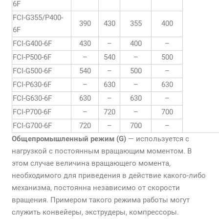
6F
FCI-G355/P400-
390
430
355
400
6F
FCI-G400-6F
430
–
400
–
FCI-P500-6F
–
540
–
500
FCI-G500-6F
540
–
500
–
FCI-P630-6F
–
630
–
630
FCI-G630-6F
630
–
630
–
FCI-P700-6F
–
720
–
700
FCI-G700-6F
720
–
700
–
Общепромышленный режим (G)
— используется с
нагрузкой с постоянным вращающим моментом. В
этом случае величина вращающего момента,
необходимого для приведения в действие какого-либо
механизма, постоянна независимо от скорости
вращения. Примером такого режима работы могут
служить конвейеры, экструдеры, компрессоры.