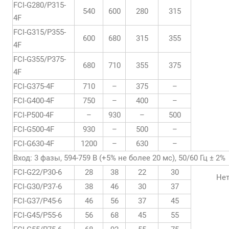
FCI-G280/P315-
540
600
280
315
4F
FCI-G315/P355-
600
680
315
355
4F
FCI-G355/P375-
680
710
355
375
4F
FCI-G375-4F
710
–
375
–
FCI-G400-4F
750
–
400
–
FCI-P500-4F
–
930
–
500
FCI-G500-4F
930
–
500
–
FCI-G630-4F
1200
–
630
–
Вход: 3 фазы, 594-759 В (+5% не более 20 мс), 50/60 Гц ± 2%
FCI-G22/P30-6
28
38
22
30
Не
FCI-G30/P37-6
38
46
30
37
FCI-G37/P45-6
46
56
37
45
FCI-G45/P55-6
56
68
45
55