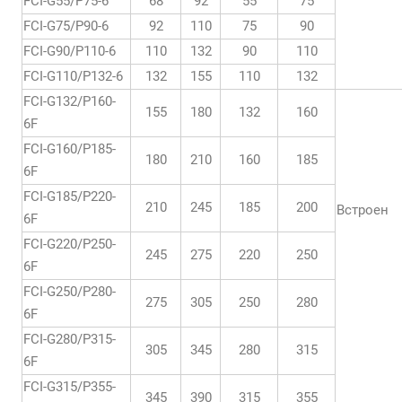
FCI-G55/P75-6
68
92
55
75
FCI-G75/P90-6
92
110
75
90
FCI-G90/P110-6
110
132
90
110
FCI-G110/P132-6
132
155
110
132
FCI-G132/P160-
155
180
132
160
6F
FCI-G160/P185-
180
210
160
185
6F
FCI-G185/P220-
210
245
185
200
Встроен
6F
FCI-G220/P250-
245
275
220
250
6F
FCI-G250/P280-
275
305
250
280
6F
FCI-G280/P315-
305
345
280
315
6F
FCI-G315/P355-
345
390
315
355