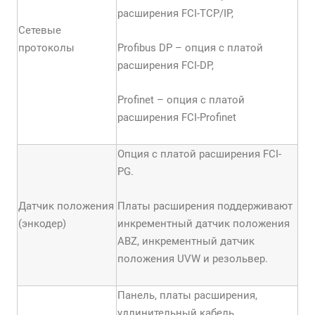
расширения FCI-TCP/IP,
Сетевые
протоколы
Profibus DP – опция с платой
расширения FCI-DP,
Profinet – опция с платой
расширения FCI-Profinet
Опция с платой расширения FCI-
PG.
Датчик положения
Платы расширения поддерживают
(энкодер)
инкрементный датчик положения
АBZ, инкрементный датчик
положения UVW и резольвер.
Панель, платы расширения,
удлинительный кабель,