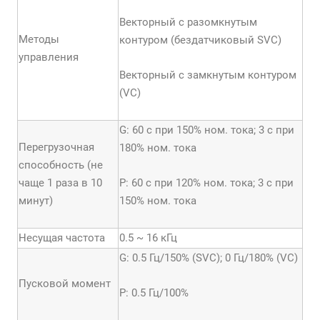
Векторный с разомкнутым
Методы
контуром (бездатчиковый SVC)
управления
Векторный с замкнутым контуром
(VC)
G: 60 с при 150% ном. тока; 3 с при
Перегрузочная
180% ном. тока
способность (не
чаще 1 раза в 10
P: 60 с при 120% ном. тока; 3 с при
минут)
150% ном. тока
Несущая частота
0.5 ~ 16 кГц
G: 0.5 Гц/150% (SVC); 0 Гц/180% (VC)
Пусковой момент
Р: 0.5 Гц/100%