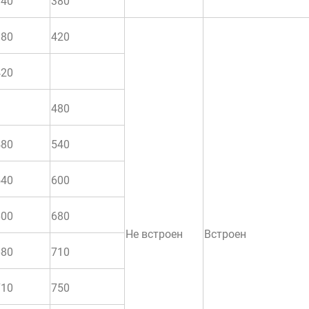
340
380
380
420
420
480
480
540
540
600
600
680
Не встроен
Встроен
680
710
710
750