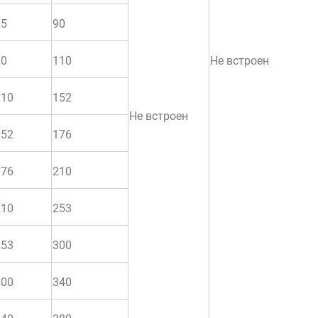
75
90
90
110
Не встроен
110
152
Не встроен
152
176
176
210
210
253
253
300
300
340