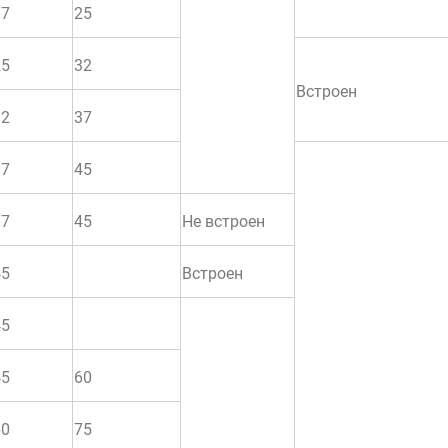
17
25
25
32
Встроен
32
37
37
45
37
45
Не встроен
45
Встроен
45
45
60
60
75