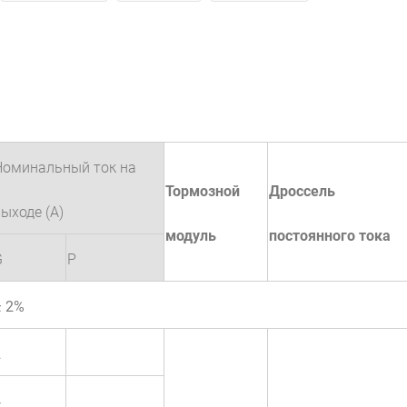
Номинальный ток на
Тормозной
Дроссель
ыходе (А)
модуль
постоянного тока
G
P
± 2%
2
4