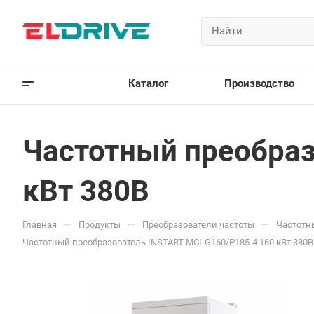
Каталог
Производство
Частотный преобраз
кВт 380В
—
—
—
Главная
Продукты
Преобразователи частоты
Частотн
Частотный преобразователь INSTART MCI-G160/P185-4 160 кВт 380В