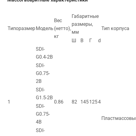
Габаритные
Вес
размеры,
Типоразмер
Модель
(нетто),
Тип корпуса
мм
кг
Ш
В
Г
d
SDI-
G0.4-2B
SDI-
G0.75-
2B
SDI-
G1.5-2B
1
0.86
82
145
125
4
SDI-
G0.75-
Пластмассовы
4B
SDI-