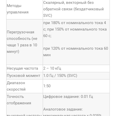
Скалярный, векторный без
Методы
обратной связи (бездатчиковый
управления
SVC)
при 180% от номинального тока 4
с; при 150% от номинального тока
Перегрузочная
60 с;
способность (не
чаще 1 раза в 10
при 120% от номинального тока 60
минут)
мин
Несущая частота
2 – 10 кГц
Пусковой момент
1.0 Гц / 150% (SVC)
Диапазон
1:50
скоростей
Точность
Цифровое задание: 0.01 Гц
отображения
Аналоговое задание:
выходной частоты
максимальная частота x 0.025%