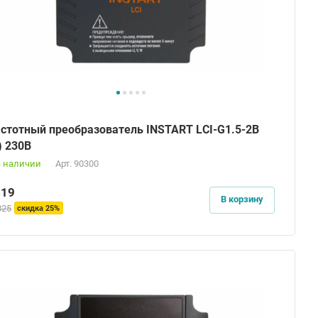
стотный преобразователь INSTART LCI-G1.5-2B
) 230В
В наличии
Арт.
90300
619
В корзину
825
скидка 25%