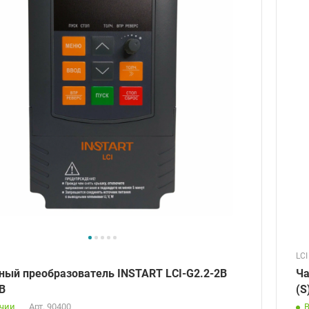
LCI
ный преобразователь INSTART LCI-G2.2-2B
Ча
0В
(S
ичии
Арт.
90400