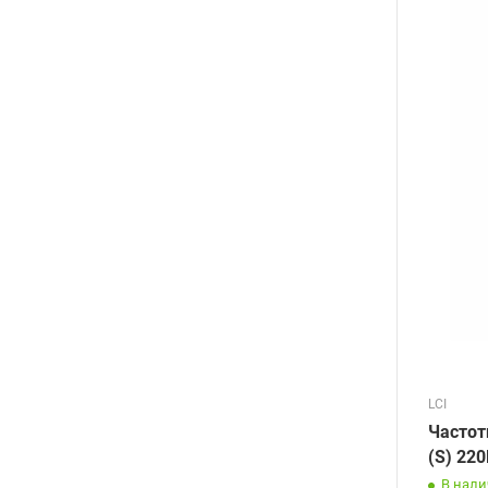
LCI
Частот
(S) 22
В нал