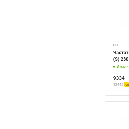
LCI
Частот
(S) 23
В нал
9334
12445
ск