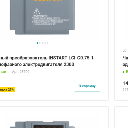
LCI
ный преобразователь INSTART LCI-G0.75-1
Ча
нофазного электродвигателя 230В
од
ичии
Арт.
93700
1
В корзину
19
идка 25%