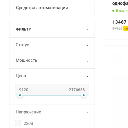
однофа
Средства автоматизации
В нал
13467
17955
ск
ФИЛЬТР
Статус
Мощность
Цена
Напряжение
220В