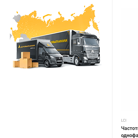
LCI
Частот
однофа