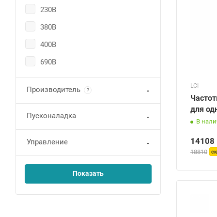
230В
380В
400В
690В
LCI
Производитель
?
Частот
для од
Пусконаладка
В нал
14108
Управление
18810
ск