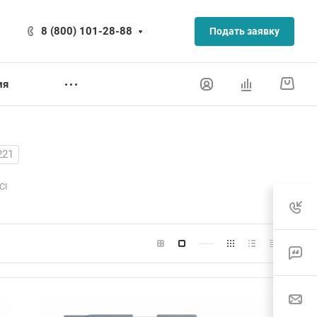
8 (800) 101-28-88
Подать заявку
ия
221
CI