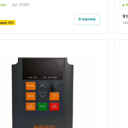
ичии
Арт.
97800
9
В корзину
12
идка 25%