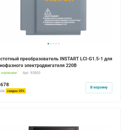
стотный преобразователь INSTART LCI-G1.5-1 для
нофазного электродвигателя 220В
В наличии
Арт.
93800
4678
В корзину
570
скидка 25%