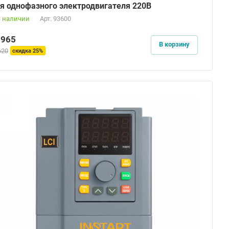
я однофазного электродвигателя 220В
В наличии
Арт.
93600
3965
В корзину
620
скидка 25%