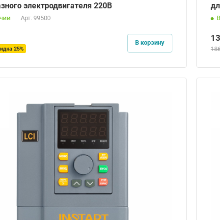
зного электродвигателя 220В
дл
ичии
Арт.
99500
1
В корзину
18
идка 25%