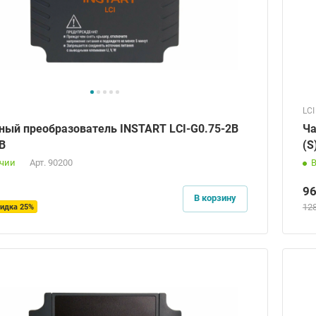
LCI
ный преобразователь INSTART LCI-G0.75-2B
Ча
0В
(S
ичии
Арт.
90200
9
В корзину
12
идка 25%