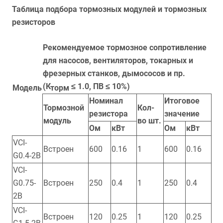
Таблица подбора тормозных модулей и тормозных
резисторов
Рекомендуемое тормозное сопротивление
для насосов, вентиляторов, токарных и
фрезерных станков, дымососов и пр.
(К
≤ 1.0, ПВ ≤ 10%)
торм
Модель
Номинал
Итоговое
Тормозной
Кол-
резистора
значение
модуль
во шт.
Ом
кВт
Ом
кВт
VCI-
Встроен
600
0.16
1
600
0.16
G0.4-2B
VCI-
G0.75-
Встроен
250
0.4
1
250
0.4
2B
VCI-
Встроен
120
0.25
1
120
0.25