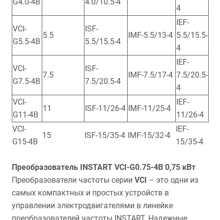
G4.0-4B
4.0/10.5-4
4
IEF-
VCI-
ISF-
5.5
IMF-5.5/13-4
5.5/15.5-
G5.5-4B
5.5/15.5-4
4
IEF-
VCI-
ISF-
7.5
IMF-7.5/17-4
7.5/20.5-
G7.5-4B
7.5/20.5-4
4
VCI-
IEF-
11
ISF-11/26-4
IMF-11/25-4
G11-4B
11/26-4
VCI-
IEF-
15
ISF-15/35-4
IMF-15/32-4
G15-4B
15/35-4
Преобразователь INSTART VCI-G0.75-4B 0,75 кВт
Преобразователи частоты серии
VCI
– это одни из
самых компактных и простых устройств в
управлении электродвигателями в линейке
преобразователей частоты INSTART. Надежные