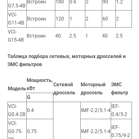
Встроен
180
0.6
2
90
1.2
G7.5-4B
VCI-
Встроен
120
1
2
60
2
G11-4B
VCI-
Встроен
40
2.5
1
40
2.5
G15-4B
Таблица подбора сетевых, моторных дросселей и
ЭМС фильтров
Мощность,
Сетевой
Моторный
ЭМС
кВт
Модель
дроссель
дроссель
фильтр
G
VCI-
IEF-
0.4
IMF-2.2/5.1-4
G0.4-2B
0.4/5-2
VCI-
IEF-
G0.75-
0.75
IMF-2.2/5.1-4
0.75/9-2