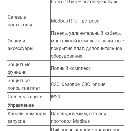
более 10 мс – автоперезапуск
Сетевые
Modbus RTU– встроен
протоколы
Панель, удлинительный кабель,
Опции и
монтажный комплект, защитные
аксессуары
покрытия плат, дополнительное
оборудование
Защитные
Полный комплекс
функции
Защитное
С2С базовое, С3С опция
покрытие плат
Степень защиты
IP20
Управление
Каналы команды
Панель, клеммы, сетевой
запуска
протокол Modbus
Цифровое задание, аналоговое