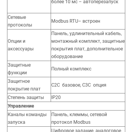
более 10 мс – автоперезапуск
Сетевые
Modbus RTU– встроен
протоколы
Панель, удлинительный кабель,
Опции и
монтажный комплект, защитные
аксессуары
покрытия плат, дополнительное
оборудование
Защитные
Полный комплекс
функции
Защитное
С2С базовое, С3С опция
покрытие плат
Степень защиты
IP20
Управление
Каналы команды
Панель, клеммы, сетевой
запуска
протокол Modbus
Цифровое задание, аналоговое