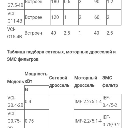
Встроен
180
0.6
2
90
1.2
G7.5-4B
VCI-
Встроен
120
1
2
60
2
G11-4B
VCI-
Встроен
40
2.5
1
40
2.5
G15-4B
Таблица подбора сетевых, моторных дросселей и
ЭМС фильтров
Мощность,
Сетевой
Моторный
ЭМС
кВт
Модель
дроссель
дроссель
фильтр
G
VCI-
IEF-
0.4
IMF-2.2/5.1-4
G0.4-2B
0.4/5-2
VCI-
IEF-
G0.75-
0.75
IMF-2.2/5.1-4
0.75/9-2