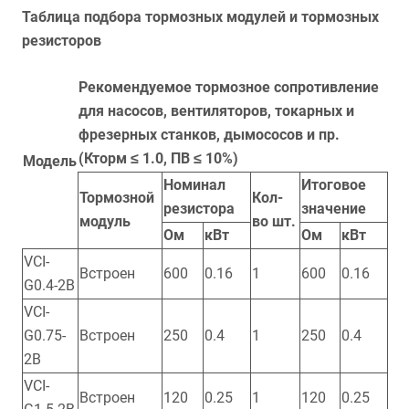
Таблица подбора тормозных модулей и тормозных
резисторов
Рекомендуемое тормозное сопротивление
для насосов, вентиляторов, токарных и
фрезерных станков, дымососов и пр.
(Кторм ≤ 1.0, ПВ ≤ 10%)
Модель
Номинал
Итоговое
Тормозной
Кол-
резистора
значение
модуль
во шт.
Ом
кВт
Ом
кВт
VCI-
Встроен
600
0.16
1
600
0.16
G0.4-2B
VCI-
G0.75-
Встроен
250
0.4
1
250
0.4
2B
VCI-
Встроен
120
0.25
1
120
0.25