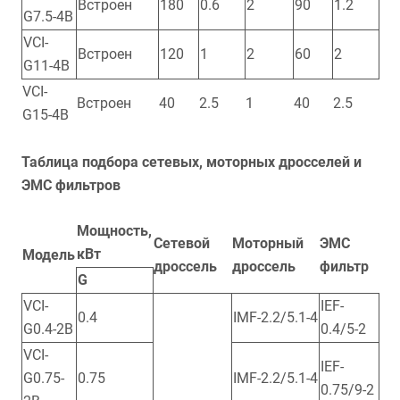
Встроен
180
0.6
2
90
1.2
G7.5-4B
VCI-
Встроен
120
1
2
60
2
G11-4B
VCI-
Встроен
40
2.5
1
40
2.5
G15-4B
Таблица подбора сетевых, моторных дросселей и
ЭМС фильтров
Мощность,
Сетевой
Моторный
ЭМС
кВт
Модель
дроссель
дроссель
фильтр
G
VCI-
IEF-
0.4
IMF-2.2/5.1-4
G0.4-2B
0.4/5-2
VCI-
IEF-
G0.75-
0.75
IMF-2.2/5.1-4
0.75/9-2