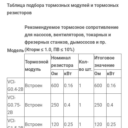
Таблица подбора тормозных модулей и тормозных
резисторов
Рекомендуемое тормозное сопротивление
для насосов, вентиляторов, токарных и
фрезерных станков, дымососов и пр.
(Кторм ≤ 1.0, ПВ ≤ 10%)
Модель
Номинал
Итоговое
Тормозной
Кол-
резистора
значение
модуль
во шт.
Ом
кВт
Ом
кВт
VCI-
Встроен
600
0.16
1
600
0.16
G0.4-2B
VCI-
G0.75-
Встроен
250
0.4
1
250
0.4
2B
VCI-
Встроен
120
0.25
1
120
0.25