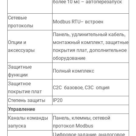
более 10 мс – автоперезапуск
Сетевые
Modbus RTU– встроен
протоколы
Панель, удлинительный кабель,
Опции и
монтажный комплект, защитные
аксессуары
покрытия плат, дополнительное
оборудование
Защитные
Полный комплекс
функции
Защитное
С2С базовое, С3С опция
покрытие плат
Степень защиты
IP20
Управление
Каналы команды
Панель, клеммы, сетевой
запуска
протокол Modbus
Цифровое задание, аналоговое